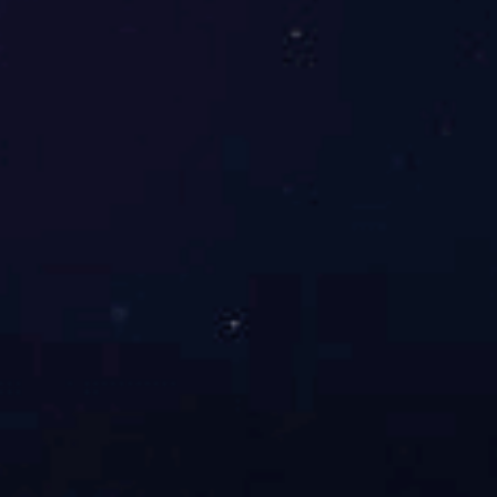
微信扫码
查看新闻视频报道