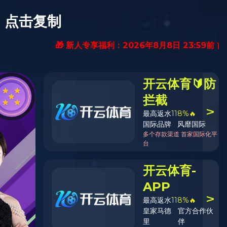
海创视
三亿首页_三亿（中
角
国）