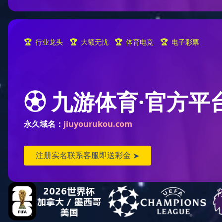
10月11日，国家工信部公布202
1年新
入
网平台纺织行业典型应用”项目上榜，
该项目
依托
中海创科技
IAP与EAP两项
工业互联网平台，
促进纺织企业向数字
牌、多类型的经编机、大圆机、整经机