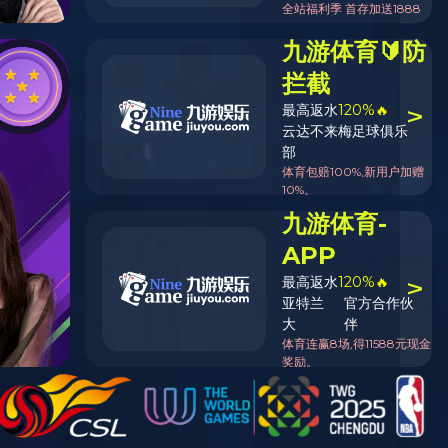
中国）“三亿首页_三亿（中国）工业互联
等新基建新兴技术，为纺织行业打造垂直
业
上平台
，接入3700多台设备，覆盖多品
。