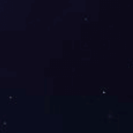
“一带一路”重要合作项目正式启航。该项
统项目，旨在建设一套技术装备先进、自
善作业条件、稳定产品质量，实现减员增