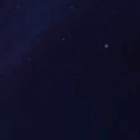
—
04
—
中海创科技子公司金岳慧创
参与建设的
世界级数字化矿山
紫金矿业佩吉铜金矿
正式投产！
——
丘卡卢·佩吉铜金矿正式投产仪式在项目所在地波尔隆重举行，中塞
均产铜9.1万吨，产金2.5吨。
资设立的金岳慧创深度参与矿山上部矿带采选工程选矿自动化系
产系统，为佩吉铜金矿最大限度降低成本、提高劳动生产率、改