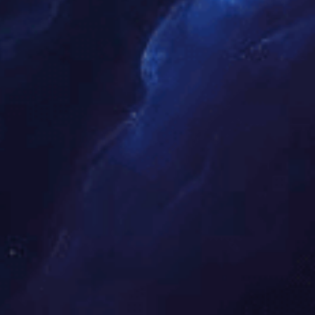
江苏省政府联合主办的第二届两化融合暨数字化转型大会在江苏省
三亿首页_三亿（中国）申报
海
名单》，共十余款产品入选，
的中
托强大的数据采集能力，利用丰富的设备协议连接现场设备（PLC
强劲的
oT等）的形式传输到云端。同时，
边缘计算能力能够分担部
敏捷连接、模型分析等业务，使智能化时代下的数字化物联网更